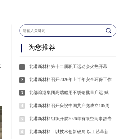
끠
为您推荐
业
北港新材料第十二届职工运动会火热开幕
1
北港新材料召开2026年上半年安全环保工作总结暨下半年工作部署会
2
北部湾港集团高端船用不锈钢批量启运 赋能平陆运河船舶建造
3
北港新材料召开庆祝中国共产党成立105周年主题党日活动暨“两优一先”表彰大会
4
北港新材料组织开展2026年有限空间事故专项应急演练
5
北港新材料：以技术创新破局 以工艺革新赋能 奋力迈向绿色低碳转型发展新台阶
6