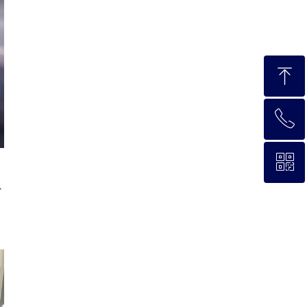
ꁸ
ꂅ
回到顶部
ꀥ
0779-8527227
少
微信二维码