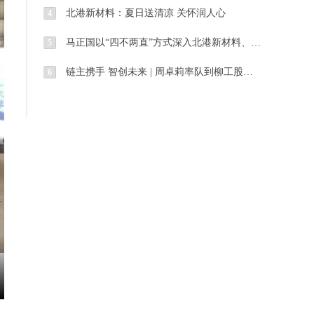
北港新材料：夏日送清凉 关怀润人心
4
马正国以“四不两直”方式深入北港新材料、北海码头开展安全生产督导调研工作
5
链主携手 智创未来 | 周卓莉率队到柳工股份拜访交流
6