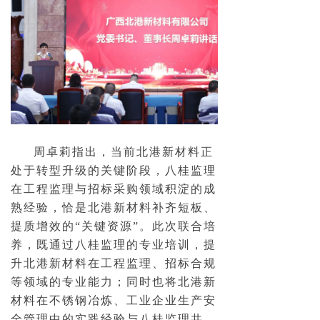
周卓莉指出，当前北港新材料正
处于转型升级的关键阶段，八桂监理
在工程监理与招标采购领域积淀的成
熟经验，恰是北港新材料补齐短板、
提质增效的“关键资源”。此次联合培
养，既通过八桂监理的专业培训，提
升北港新材料在工程监理、招标合规
等领域的专业能力；同时也将北港新
材料在不锈钢冶炼、工业企业生产安
全管理中的实践经验与八桂监理共