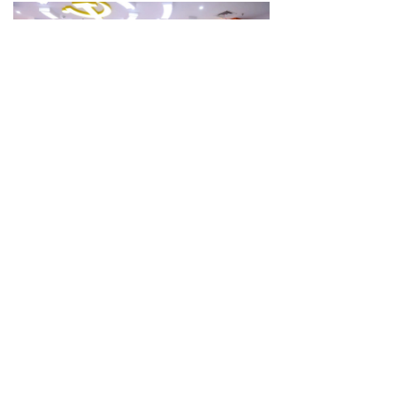
未来，双方将始终以党建为引
领，以人才为桥梁，在互学互鉴中补
短板、强本领，在协同共进中谋发
展、创未来，共同书写高质量党建引
领高质量发展的精彩新篇章。