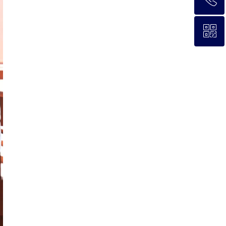
ꀥ
0779-8527227
微信二维码