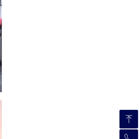
ꁸ
ꂅ
回到顶部