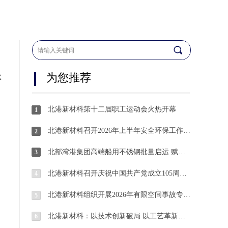
끠
为您推荐
脉
北港新材料第十二届职工运动会火热开幕
1
北港新材料召开2026年上半年安全环保工作总结暨下半年工作部署会
2
北部湾港集团高端船用不锈钢批量启运 赋能平陆运河船舶建造
3
北港新材料召开庆祝中国共产党成立105周年主题党日活动暨“两优一先”表彰大会
4
北港新材料组织开展2026年有限空间事故专项应急演练
5
北港新材料：以技术创新破局 以工艺革新赋能 奋力迈向绿色低碳转型发展新台阶
6