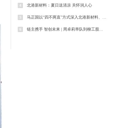
北港新材料：夏日送清凉 关怀润人心
4
马正国以“四不两直”方式深入北港新材料、北海码头开展安全生产督导调研工作
5
链主携手 智创未来 | 周卓莉率队到柳工股份拜访交流
6