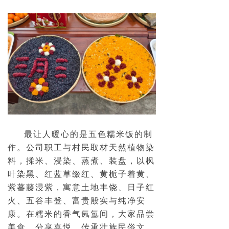
最让人暖心的是五色糯米饭的制
作。公司职工与村民取材天然植物染
料，揉米、浸染、蒸煮、装盘，以枫
叶染黑、红蓝草缀红、黄栀子着黄、
紫蕃藤浸紫，寓意土地丰饶、日子红
火、五谷丰登、富贵殷实与纯净安
康。在糯米的香气氤氲间，大家品尝
美食、分享喜悦，传承壮族民俗文